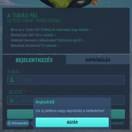
A TUDÁS FÁI
ÜLTESS FÁKAT TANULÁSSAL!
Mi is az a Tudás fái?
Klikkelj és ismerkedj meg velünk! »
Ültetnél pár fát?
Tarts velünk! »
Diákként keresed a kihívásokat?
Mutatunk párat! »
Maradtak kérdéseid?
Írj nekünk! »
BEJELENTKEZÉS
KIPRÓBÁLÁS
E-MAIL
JELSZÓ
Regisztrálj!
Ha új játékos vagy, regisztrálj a belépéshez!
BELÉPÉS
BEZÁR
Új felhasználó
Elfelejtetted a jelszavad?